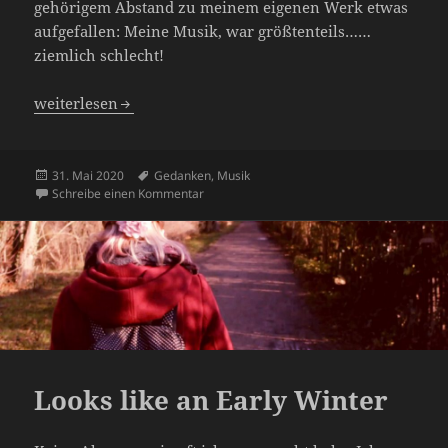
gehörigem Abstand zu meinem eigenen Werk etwas
aufgefallen: Meine Musik, war größtenteils……
ziemlich schlecht!
Musik ist kein Hobby V2
weiterlesen
Veröffentlicht
Schlagwörter
31. Mai 2020
Gedanken
,
Musik
am
zu Musik ist kein Hobby V2
Schreibe einen Kommentar
Looks like an Early Winter