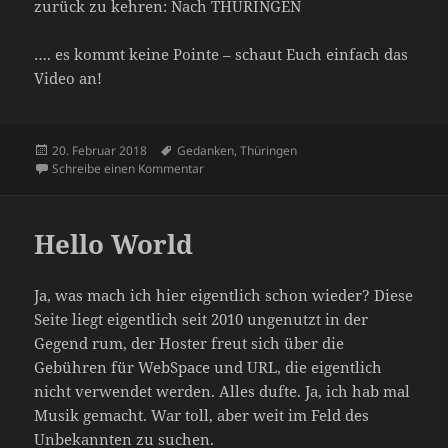
zurück zu kehren: Nach THÜRINGEN
…. es kommt keine Pointe – schaut Euch einfach das
Video an!
Veröffentlicht
Schlagwörter
20. Februar 2018
Gedanken
,
Thüringen
am
zu Ich, der Migrant
Schreibe einen Kommentar
Hello World
Ja, was mach ich hier eigentlich schon wieder? Diese
Seite liegt eigentlich seit 2010 ungenutzt in der
Gegend rum, der Hoster freut sich über die
Gebühren für WebSpace und URL, die eigentlich
nicht verwendet werden. Alles dufte. Ja, ich hab mal
Musik gemacht. War toll, aber weit im Feld des
Unbekannten zu suchen.