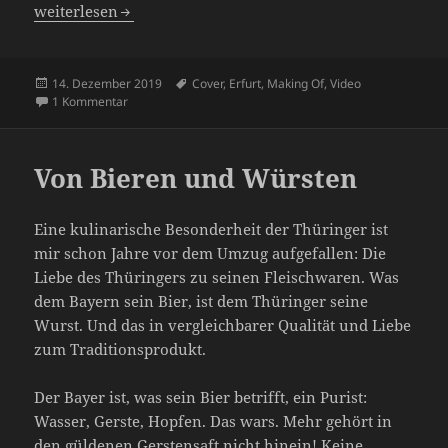
Looks like an Early Winter
weiterlesen
Veröffentlicht
Schlagwörter
14. Dezember 2019
Cover
,
Erfurt
,
Making Of
,
Video
am
zu Looks like an Early Winter
1 Kommentar
Von Bieren und Würsten
Eine kulinarische Besonderheit der Thüringer ist
mir schon Jahre vor dem Umzug aufgefallen: Die
Liebe des Thüringers zu seinen Fleischwaren. Was
dem Bayern sein Bier, ist dem Thüringer seine
Wurst. Und das in vergleichbarer Qualität und Liebe
zum Traditionsprodukt.
Der Bayer ist, was sein Bier betrifft, ein Purist:
Wasser, Gerste, Hopfen. Das wars. Mehr gehört in
den güldenen Gerstensaft nicht hinein! Keine