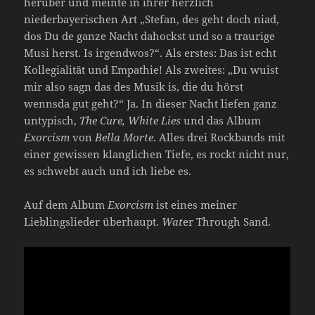
herüber und meinte in ihrer herzlich
niederbayerischen Art „Stefan, des geht doch niad,
dos Du de ganze Nacht dahockst und so a traurige
Musi herst. Is irgendwos?“. Als erstes: Das ist echt
Kollegialität und Empathie! Als zweites: „Du wuist
mir also sagn das des Musik is, die du hörst
wennsda gut geht?“ Ja. In dieser Nacht liefen ganz
untypisch,
The Cure, White Lies
und das Album
Exorcism
von
Bella Morte
. Alles drei Rockbands mit
einer gewissen klanglichen Tiefe, es rockt nicht nur,
es schwebt auch und ich liebe es.
Auf dem Album
Exorcism
ist eines meiner
Lieblingslieder überhaupt.
Wat
er Through Sand.