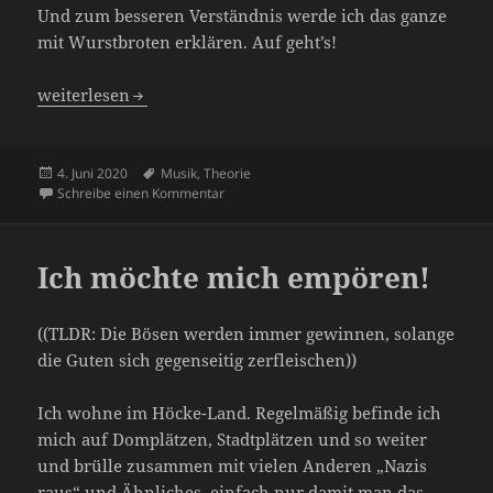
Und zum besseren Verständnis werde ich das ganze
mit Wurstbroten erklären. Auf geht’s!
Erweiterte Akkorde – Erklärt mit Broten
weiterlesen
Veröffentlicht
Schlagwörter
4. Juni 2020
Musik
,
Theorie
am
zu Erweiterte Akkorde – Erklärt mit Broten
Schreibe einen Kommentar
Ich möchte mich empören!
((TLDR: Die Bösen werden immer gewinnen, solange
die Guten sich gegenseitig zerfleischen))
Ich wohne im Höcke-Land. Regelmäßig befinde ich
mich auf Domplätzen, Stadtplätzen und so weiter
und brülle zusammen mit vielen Anderen „Nazis
raus“ und Ähnliches, einfach nur damit man das