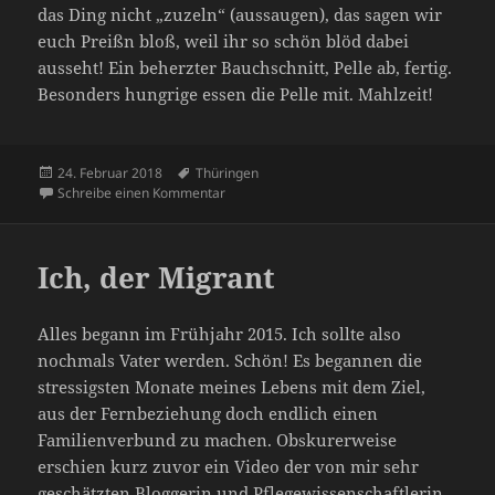
das Ding nicht „zuzeln“ (aussaugen), das sagen wir
euch Preißn bloß, weil ihr so schön blöd dabei
ausseht! Ein beherzter Bauchschnitt, Pelle ab, fertig.
Besonders hungrige essen die Pelle mit. Mahlzeit!
Veröffentlicht
Schlagwörter
24. Februar 2018
Thüringen
am
zu Von Bieren und Würsten
Schreibe einen Kommentar
Ich, der Migrant
Alles begann im Frühjahr 2015. Ich sollte also
nochmals Vater werden. Schön! Es begannen die
stressigsten Monate meines Lebens mit dem Ziel,
aus der Fernbeziehung doch endlich einen
Familienverbund zu machen. Obskurerweise
erschien kurz zuvor ein Video der von mir sehr
geschätzten Bloggerin und Pflegewissenschaftlerin