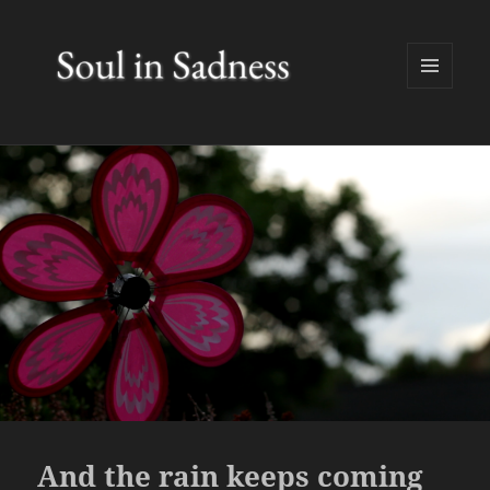
MENÜ
UND
WIDGETS
And the rain keeps coming