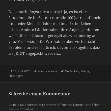
Es ist noch längst nicht vorbei. Ja, es ist eine
Situation, die im Schnitt nur alle 100 Jahre auftaucht
und jeder Mensch daher maximal 1x im Leben
erlebt. Andere Länder haben ihre Angelegenheiten
wesentlich schlechter geregelt als wir (looking at
you, Mr. President!). Wir hatten aber vorher schon
Probleme und es ist törich, davon auszugehen, dass
sie JETZT angepackt werden…
Veröffentlicht
Autor
Schlagwörter
14. Juni 2020
soulinsadness
Gedanken
,
Pflege
,
am
Thüringen
Schreibe einen Kommentar
Deine E-Mail-Adresse wird nicht veröffentlicht.
Erforderliche Felder
sind mit
*
markiert